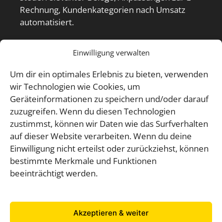
Rechnung, Kundenkategorien nach Umsatz
automatisiert.
allegro:it Kontakt
Einwilligung verwalten
Um dir ein optimales Erlebnis zu bieten, verwenden
E-Mail an allegro-it
wir Technologien wie Cookies, um
+49 (0) 2951 933 699 1
Geräteinformationen zu speichern und/oder darauf
Datenschutzerklärung
zuzugreifen. Wenn du diesen Technologien
zustimmst, können wir Daten wie das Surfverhalten
auf dieser Website verarbeiten. Wenn du deine
Über allegro:it
Einwilligung nicht erteilst oder zurückziehst, können
bestimmte Merkmale und Funktionen
Sie finden bei uns kaufmännische Software für
beeinträchtigt werden.
Windows. Auf Wunsch passen wir die
Programme an oder programmieren Ihre
individuelle Anwendung.
Akzeptieren & weiter
IT Services ergänzen unser Angebot.